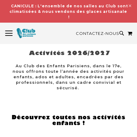
CANICULE : L'ensemble de nos salles au Club sont
climatisées & nous vendons des glaces artisanales
!
BASCULER LA NAVIGATION
M
RECH
CONTACTEZ-NOUS
Activités 2026/2027
Au Club des Enfants Parisiens, dans le 17e,
nous offrons toute l’année des activités pour
enfants, ados et adultes, encadrées par des
professionnels, dans un cadre convivial et
sécurisé.
Découvrez toutes nos activités
enfants !