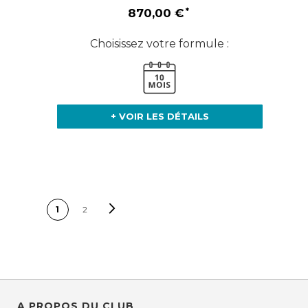
870,00 €
Choisissez votre formule :
+ VOIR LES DÉTAILS
PAGE
Page
Suivant
Vous lisez
Page
1
2
actuellement la page
A PROPOS DU CLUB