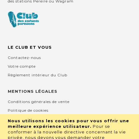
des stations Pereire ou Wagram
LE CLUB ET VOUS
Contactez-nous
Votre compte
Règlement intérieur du Club
MENTIONS LÉGALES
Conditions générales de vente
Politique de cookies
Mentions légales et CGU
Nous utilisons les cookies pour vous offrir une
meilleure expérience utilisateur.
Pour se
Protection de la vie privée
conformer à la nouvelle directive concernant la vie
privée, nous devons vous demander votre