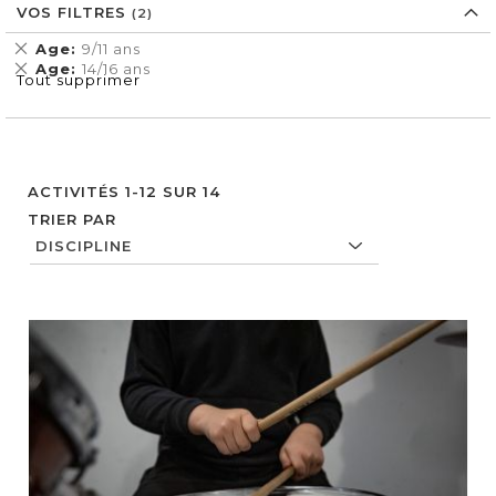
VOS FILTRES
Supprimer
Age
9/11 ans
cet
Supprimer
Age
14/16 ans
Tout supprimer
Élément
cet
Élément
ACTIVITÉS
1
-
12
SUR
14
TRIER PAR