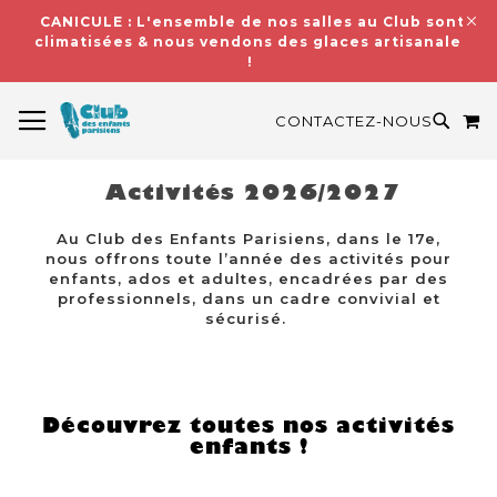
CANICULE : L'ensemble de nos salles au Club sont
climatisées & nous vendons des glaces artisanales
!
BASCULER LA NAVIGATION
M
RECH
CONTACTEZ-NOUS
Activités 2026/2027
Au Club des Enfants Parisiens, dans le 17e,
nous offrons toute l’année des activités pour
enfants, ados et adultes, encadrées par des
professionnels, dans un cadre convivial et
sécurisé.
Découvrez toutes nos activités
enfants !