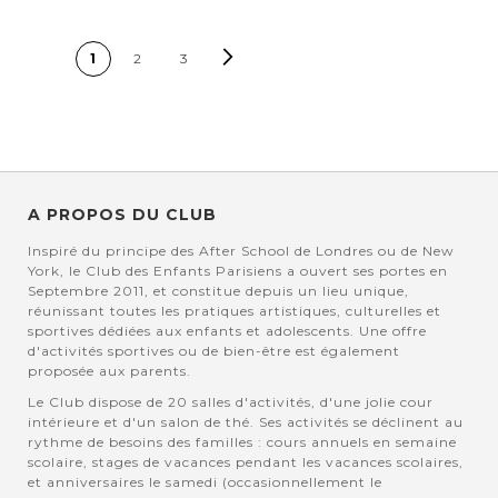
PAGE
Page
Suivant
Vous lisez actuellement la
Page
Page
1
2
3
page
A PROPOS DU CLUB
Inspiré du principe des After School de Londres ou de New
York, le Club des Enfants Parisiens a ouvert ses portes en
Septembre 2011, et constitue depuis un lieu unique,
réunissant toutes les pratiques artistiques, culturelles et
sportives dédiées aux enfants et adolescents. Une offre
d'activités sportives ou de bien-être est également
proposée aux parents.
Le Club dispose de 20 salles d'activités, d'une jolie cour
intérieure et d'un salon de thé. Ses activités se déclinent au
rythme de besoins des familles : cours annuels en semaine
scolaire, stages de vacances pendant les vacances scolaires,
et anniversaires le samedi (occasionnellement le