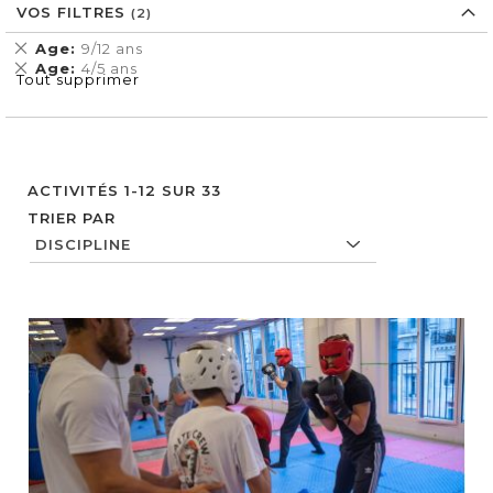
VOS FILTRES
Supprimer
Age
9/12 ans
cet
Supprimer
Age
4/5 ans
Tout supprimer
Élément
cet
Élément
ACTIVITÉS
1
-
12
SUR
33
TRIER PAR