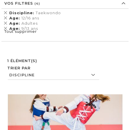
VOS FILTRES
Supprimer
Discipline
Taekwondo
cet
Supprimer
Age
12/16 ans
Élément
cet
Supprimer
Age
Adultes
Élément
cet
Supprimer
Age
9/13 ans
Tout supprimer
Élément
cet
Élément
1
ÉLÉMENT(S)
TRIER PAR