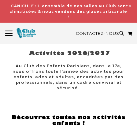
CANICULE : L'ensemble de nos salles au Club sont
climatisées & nous vendons des glaces artisanales
!
BASCULER LA NAVIGATION
M
RECH
CONTACTEZ-NOUS
Activités 2026/2027
Au Club des Enfants Parisiens, dans le 17e,
nous offrons toute l’année des activités pour
enfants, ados et adultes, encadrées par des
professionnels, dans un cadre convivial et
sécurisé.
Découvrez toutes nos activités
enfants !