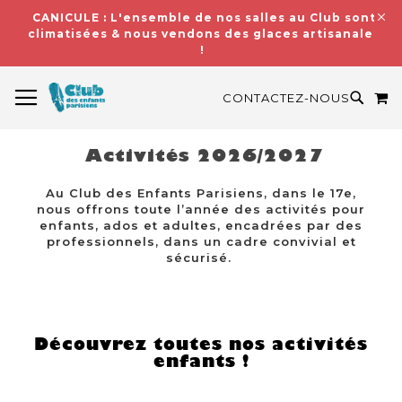
CANICULE : L'ensemble de nos salles au Club sont
climatisées & nous vendons des glaces artisanales
!
BASCULER LA NAVIGATION
M
RECH
CONTACTEZ-NOUS
Activités 2026/2027
Au Club des Enfants Parisiens, dans le 17e,
nous offrons toute l’année des activités pour
enfants, ados et adultes, encadrées par des
professionnels, dans un cadre convivial et
sécurisé.
Découvrez toutes nos activités
enfants !