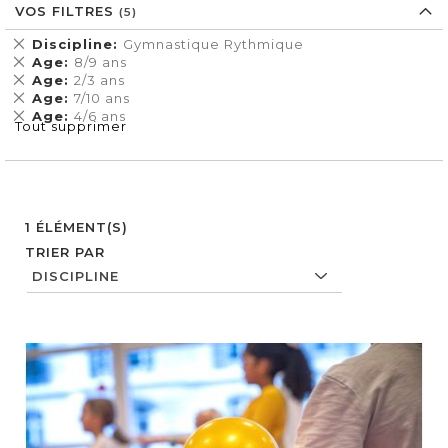
VOS FILTRES
Supprimer
Discipline
Gymnastique Rythmique
cet
Supprimer
Age
8/9 ans
Élément
cet
Supprimer
Age
2/3 ans
Élément
cet
Supprimer
Age
7/10 ans
Élément
cet
Supprimer
Age
4/6 ans
Tout supprimer
Élément
cet
Élément
1
ÉLÉMENT(S)
TRIER PAR