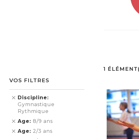
1
ÉLÉMENT(
VOS FILTRES
Supprimer
Discipline
cet
Gymnastique
Élément
Rythmique
Supprimer
Age
8/9 ans
cet
Supprimer
Age
2/3 ans
Élément
cet