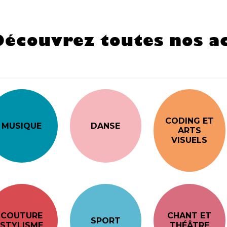
Découvrez toutes nos ac
CODING ET
MUSIQUE
DANSE
ARTS
VISUELS
COUTURE
CHANT ET
SPORT
STYLISME
THÉÂTRE