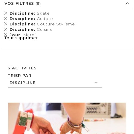
VOS FILTRES
Supprimer
Discipline
Skate
cet
Supprimer
Discipline
Guitare
Élément
cet
Supprimer
Discipline
Couture Stylisme
Élément
cet
Supprimer
Discipline
Cuisine
Élément
cet
Supprimer
Jour
Mardi
Tout supprimer
Élément
cet
Élément
6
ACTIVITÉS
TRIER PAR