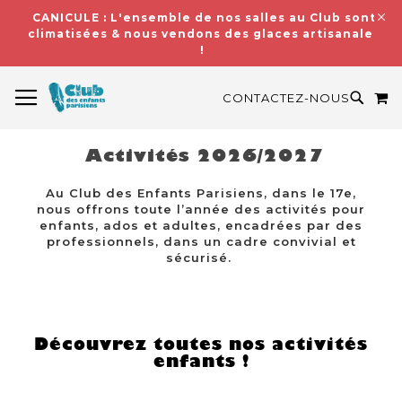
CANICULE : L'ensemble de nos salles au Club sont
climatisées & nous vendons des glaces artisanales
!
BASCULER LA NAVIGATION
M
RECH
CONTACTEZ-NOUS
Activités 2026/2027
Au Club des Enfants Parisiens, dans le 17e,
nous offrons toute l’année des activités pour
enfants, ados et adultes, encadrées par des
professionnels, dans un cadre convivial et
sécurisé.
Découvrez toutes nos activités
enfants !