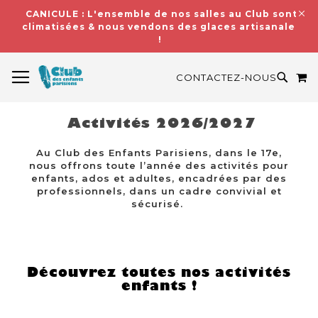
CANICULE : L'ensemble de nos salles au Club sont
climatisées & nous vendons des glaces artisanales
!
BASCULER LA NAVIGATION
M
RECH
CONTACTEZ-NOUS
Activités 2026/2027
Au Club des Enfants Parisiens, dans le 17e,
nous offrons toute l’année des activités pour
enfants, ados et adultes, encadrées par des
professionnels, dans un cadre convivial et
sécurisé.
Découvrez toutes nos activités
enfants !