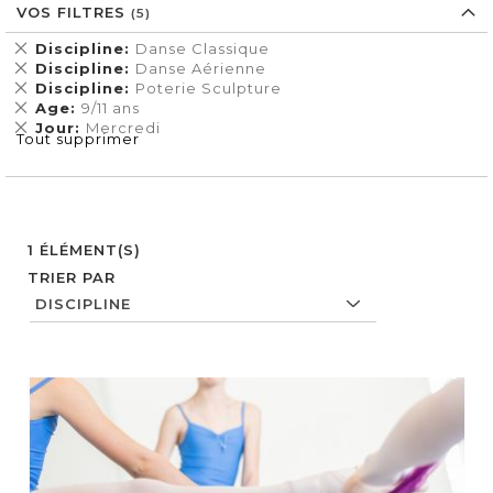
VOS FILTRES
Supprimer
Discipline
Danse Classique
cet
Supprimer
Discipline
Danse Aérienne
Élément
cet
Supprimer
Discipline
Poterie Sculpture
Élément
cet
Supprimer
Age
9/11 ans
Élément
cet
Supprimer
Jour
Mercredi
Tout supprimer
Élément
cet
Élément
1
ÉLÉMENT(S)
TRIER PAR