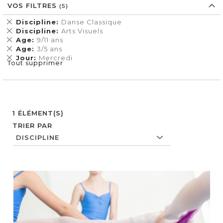
VOS FILTRES
Supprimer
Discipline
Danse Classique
cet
Supprimer
Discipline
Arts Visuels
Élément
cet
Supprimer
Age
9/11 ans
Élément
cet
Supprimer
Age
3/5 ans
Élément
cet
Supprimer
Jour
Mercredi
Tout supprimer
Élément
cet
Élément
1
ÉLÉMENT(S)
TRIER PAR