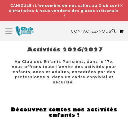
CANICULE : L'ensemble de nos salles au Club sont
climatisées & nous vendons des glaces artisanales
!
BASCULER LA NAVIGATION
M
RECH
CONTACTEZ-NOUS
Activités 2026/2027
Au Club des Enfants Parisiens, dans le 17e,
nous offrons toute l’année des activités pour
enfants, ados et adultes, encadrées par des
professionnels, dans un cadre convivial et
sécurisé.
Découvrez toutes nos activités
enfants !