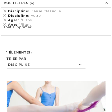
VOS FILTRES
Supprimer
Discipline
Danse Classique
cet
Supprimer
Discipline
Autre
Élément
cet
Supprimer
Age
9/11 ans
Élément
cet
Supprimer
Age
4/5 ans
Tout supprimer
Élément
cet
Élément
1
ÉLÉMENT(S)
TRIER PAR