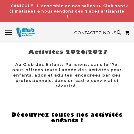
CANICULE : L'ensemble de nos salles au Club sont
climatisées & nous vendons des glaces artisanales
!
BASCULER LA NAVIGATION
M
RECH
CONTACTEZ-NOUS
Activités 2026/2027
Au Club des Enfants Parisiens, dans le 17e,
nous offrons toute l’année des activités pour
enfants, ados et adultes, encadrées par des
professionnels, dans un cadre convivial et
sécurisé.
Découvrez toutes nos activités
enfants !