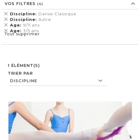
VOS FILTRES
Supprimer
Discipline
Danse Classique
cet
Supprimer
Discipline
Autre
Élément
cet
Supprimer
Age
9/11 ans
Élément
cet
Supprimer
Age
3/5 ans
Tout supprimer
Élément
cet
Élément
1
ÉLÉMENT(S)
TRIER PAR