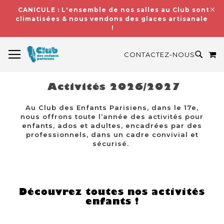
CANICULE : L'ensemble de nos salles au Club sont
climatisées & nous vendons des glaces artisanales
!
BASCULER LA NAVIGATION
M
RECH
CONTACTEZ-NOUS
Activités 2026/2027
Au Club des Enfants Parisiens, dans le 17e,
nous offrons toute l’année des activités pour
enfants, ados et adultes, encadrées par des
professionnels, dans un cadre convivial et
sécurisé.
Découvrez toutes nos activités
enfants !