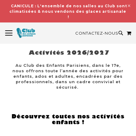
CANICULE : L'ensemble de nos salles au Club sont
climatisées & nous vendons des glaces artisanales
!
BASCULER LA NAVIGATION
M
RECH
CONTACTEZ-NOUS
Activités 2026/2027
Au Club des Enfants Parisiens, dans le 17e,
nous offrons toute l’année des activités pour
enfants, ados et adultes, encadrées par des
professionnels, dans un cadre convivial et
sécurisé.
Découvrez toutes nos activités
enfants !