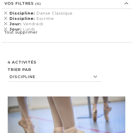
VOS FILTRES
Supprimer
Discipline
Danse Classique
cet
Supprimer
Discipline
Escrime
Élément
cet
Supprimer
Jour
Vendredi
Élément
cet
Supprimer
Jour
Lundi
Tout supprimer
Élément
cet
Élément
4
ACTIVITÉS
TRIER PAR