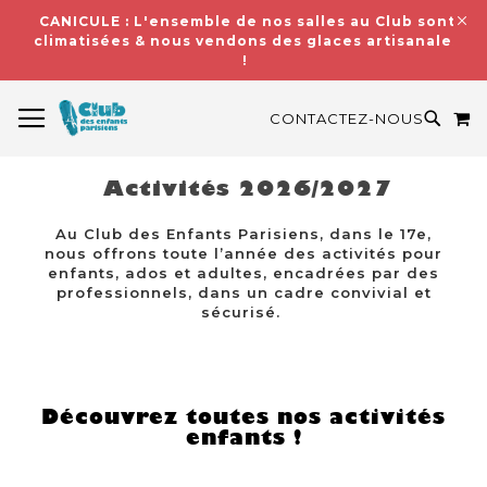
CANICULE : L'ensemble de nos salles au Club sont
climatisées & nous vendons des glaces artisanales
!
BASCULER LA NAVIGATION
M
RECH
CONTACTEZ-NOUS
Activités 2026/2027
Au Club des Enfants Parisiens, dans le 17e,
nous offrons toute l’année des activités pour
enfants, ados et adultes, encadrées par des
professionnels, dans un cadre convivial et
sécurisé.
Découvrez toutes nos activités
enfants !