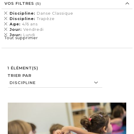
VOS FILTRES
Supprimer
Discipline
Danse Classique
cet
Supprimer
Discipline
Trapèze
Élément
cet
Supprimer
Age
4/6 ans
Élément
cet
Supprimer
Jour
Vendredi
Élément
cet
Supprimer
Jour
Lundi
Tout supprimer
Élément
cet
Élément
1
ÉLÉMENT(S)
TRIER PAR