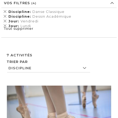
VOS FILTRES
Supprimer
Discipline
Danse Classique
cet
Supprimer
Discipline
Dessin Académique
Élément
cet
Supprimer
Jour
Vendredi
Élément
cet
Supprimer
Jour
Lundi
Tout supprimer
Élément
cet
Élément
7
ACTIVITÉS
TRIER PAR