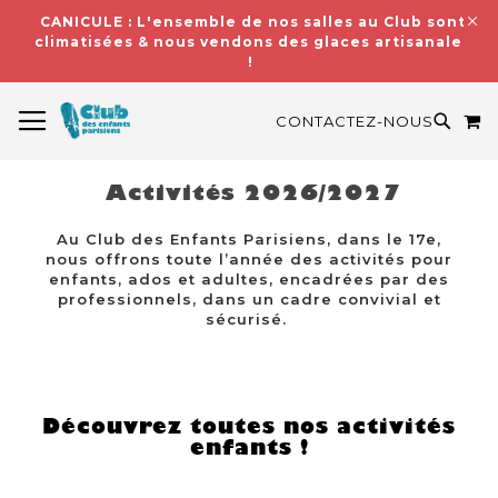
CANICULE : L'ensemble de nos salles au Club sont
climatisées & nous vendons des glaces artisanales
!
BASCULER LA NAVIGATION
M
RECH
CONTACTEZ-NOUS
Activités 2026/2027
Au Club des Enfants Parisiens, dans le 17e,
nous offrons toute l’année des activités pour
enfants, ados et adultes, encadrées par des
professionnels, dans un cadre convivial et
sécurisé.
Découvrez toutes nos activités
enfants !