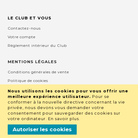
LE CLUB ET VOUS
Contactez-nous
Votre compte
Règlement intérieur du Club
MENTIONS LÉGALES
Conditions générales de vente
Politique de cookies
Mentions légales et CGU
Nous utilisons les cookies pour vous offrir une
meilleure expérience utilisateur.
Pour se
Protection de la vie privée
conformer à la nouvelle directive concernant la vie
privée, nous devons vous demander votre
consentement pour sauvegarder des cookies sur
RETROUVEZ NOUS SUR LES RÉSEAUX
votre ordinateur.
En savoir plus
.
Autoriser les cookies