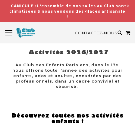
CANICULE : L'ensemble de nos salles au Club sont
climatisées & nous vendons des glaces artisanales
!
BASCULER LA NAVIGATION
M
RECH
CONTACTEZ-NOUS
Activités 2026/2027
Au Club des Enfants Parisiens, dans le 17e,
nous offrons toute l’année des activités pour
enfants, ados et adultes, encadrées par des
professionnels, dans un cadre convivial et
sécurisé.
Découvrez toutes nos activités
enfants !