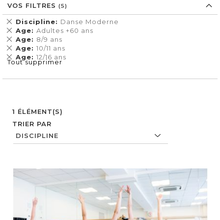
VOS FILTRES
Supprimer
Discipline
Danse Moderne
cet
Supprimer
Age
Adultes +60 ans
Élément
cet
Supprimer
Age
8/9 ans
Élément
cet
Supprimer
Age
10/11 ans
Élément
cet
Supprimer
Age
12/16 ans
Tout supprimer
Élément
cet
Élément
1
ÉLÉMENT(S)
TRIER PAR