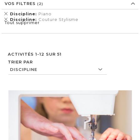
VOS FILTRES
Supprimer
Discipline
Piano
cet
Supprimer
Discipline
Couture Stylisme
Tout supprimer
Élément
cet
Élément
ACTIVITÉS
1
-
12
SUR
51
TRIER PAR