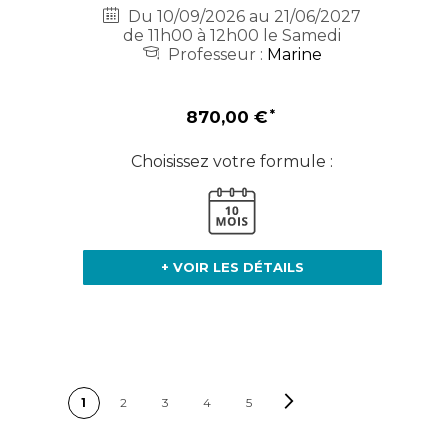
Du 10/09/2026 au 21/06/2027
de 11h00 à 12h00 le Samedi
Professeur :
Marine
870,00 €
Choisissez votre formule :
+ VOIR LES DÉTAILS
PAGE
Page
Suivant
Vous lisez actuellement la page
Page
Page
Page
Page
1
2
3
4
5