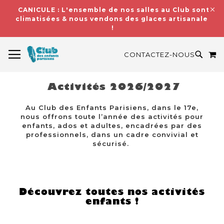
CANICULE : L'ensemble de nos salles au Club sont
climatisées & nous vendons des glaces artisanales
!
BASCULER LA NAVIGATION
M
RECH
CONTACTEZ-NOUS
Activités 2026/2027
Au Club des Enfants Parisiens, dans le 17e,
nous offrons toute l’année des activités pour
enfants, ados et adultes, encadrées par des
professionnels, dans un cadre convivial et
sécurisé.
Découvrez toutes nos activités
enfants !