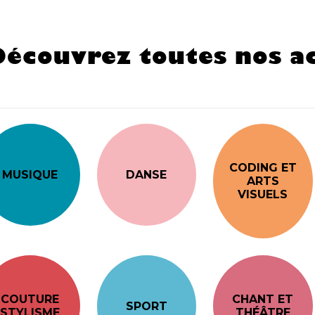
Découvrez toutes nos ac
CODING ET
MUSIQUE
DANSE
ARTS
VISUELS
COUTURE
CHANT ET
SPORT
STYLISME
THÉÂTRE