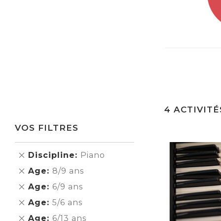
4
ACTIVITÉ
VOS FILTRES
Supprimer
Discipline
Piano
cet
Supprimer
Age
8/9 ans
Élément
cet
Supprimer
Age
6/9 ans
Élément
cet
Supprimer
Age
5/6 ans
Élément
cet
Supprimer
Age
6/13 ans