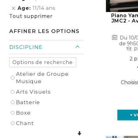
Élément
cet
Supprimer
Age
11/14 ans
Élément
cet
Piano Ya
Tout supprimer
JMC2 - Av
Élément
AFFINER LES OPTIONS
Du 10/0
de 9h50
DISCIPLINE
P
2 p
Atelier de Groupe
Musique
Choisis
Arts Visuels
Batterie
Boxe
+ V
Chant