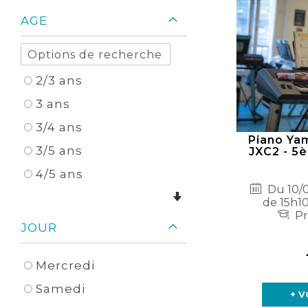
AGE
2/3 ans
3 ans
3/4 ans
Piano Ya
3/5 ans
JXC2 - 5
4/5 ans
Du 10/0
de 15h10
Pr
JOUR
Mercredi
Samedi
+ V