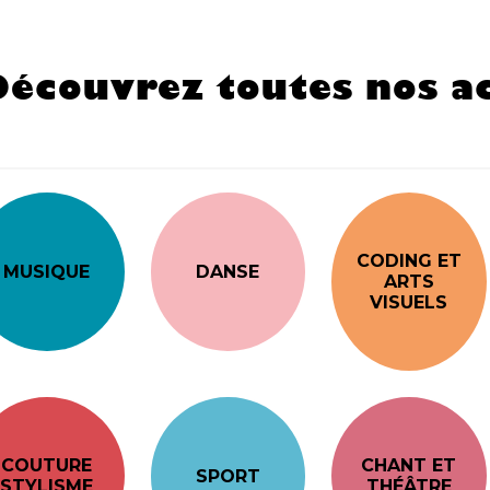
Découvrez toutes nos ac
CODING ET
MUSIQUE
DANSE
ARTS
VISUELS
COUTURE
CHANT ET
SPORT
STYLISME
THÉÂTRE