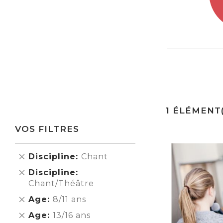
1
ÉLÉMENT(
VOS FILTRES
Supprimer
Discipline
Chant
cet
Supprimer
Discipline
Élément
cet
Chant/Théâtre
Élément
Supprimer
Age
8/11 ans
cet
Supprimer
Age
13/16 ans
Élément