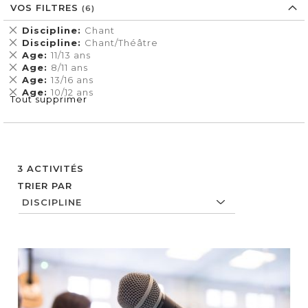
VOS FILTRES
Supprimer
Discipline
Chant
cet
Supprimer
Discipline
Chant/Théâtre
Élément
cet
Supprimer
Age
11/13 ans
Élément
cet
Supprimer
Age
8/11 ans
Élément
cet
Supprimer
Age
13/16 ans
Élément
cet
Supprimer
Age
10/12 ans
Tout supprimer
Élément
cet
Élément
3
ACTIVITÉS
TRIER PAR