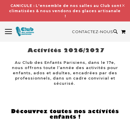
CANICULE : L'ensemble de nos salles au Club sont
climatisées & nous vendons des glaces artisanales
!
BASCULER LA NAVIGATION
M
RECH
CONTACTEZ-NOUS
Activités 2026/2027
Au Club des Enfants Parisiens, dans le 17e,
nous offrons toute l’année des activités pour
enfants, ados et adultes, encadrées par des
professionnels, dans un cadre convivial et
sécurisé.
Découvrez toutes nos activités
enfants !