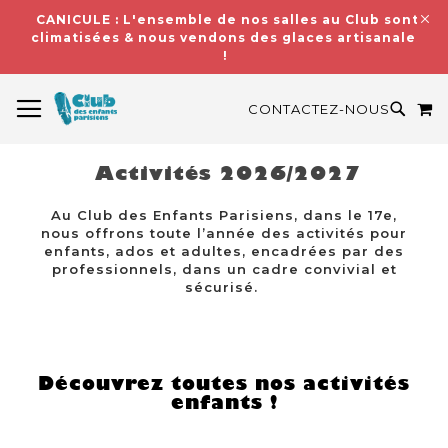
CANICULE : L'ensemble de nos salles au Club sont
climatisées & nous vendons des glaces artisanales
!
BASCULER LA NAVIGATION
M
RECH
CONTACTEZ-NOUS
Activités 2026/2027
Au Club des Enfants Parisiens, dans le 17e,
nous offrons toute l’année des activités pour
enfants, ados et adultes, encadrées par des
professionnels, dans un cadre convivial et
sécurisé.
Découvrez toutes nos activités
enfants !