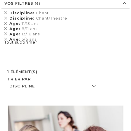
VOS FILTRES
Supprimer
Discipline
Chant
cet
Supprimer
Discipline
Chant/Théâtre
Élément
cet
Supprimer
Age
11/13 ans
Élément
cet
Supprimer
Age
8/11 ans
Élément
cet
Supprimer
Age
13/16 ans
Élément
cet
Supprimer
Age
5/6 ans
Tout supprimer
Élément
cet
Élément
1
ÉLÉMENT(S)
TRIER PAR