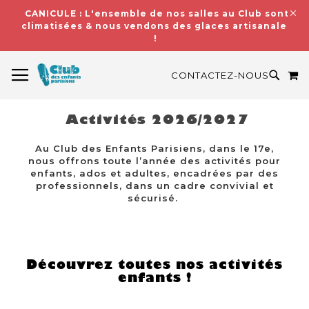
CANICULE : L'ensemble de nos salles au Club sont
climatisées & nous vendons des glaces artisanales
!
BASCULER LA NAVIGATION
M
RECH
CONTACTEZ-NOUS
Activités 2026/2027
Au Club des Enfants Parisiens, dans le 17e,
nous offrons toute l’année des activités pour
enfants, ados et adultes, encadrées par des
professionnels, dans un cadre convivial et
sécurisé.
Découvrez toutes nos activités
enfants !