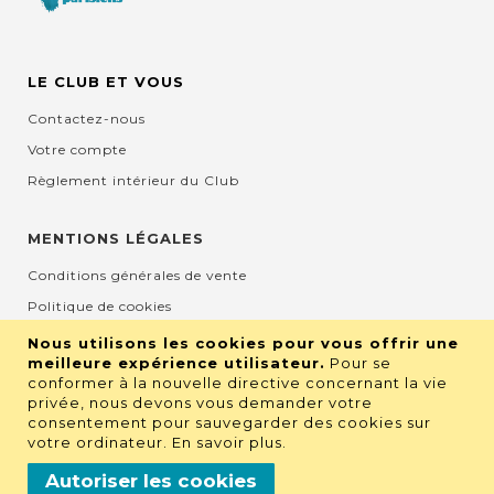
LE CLUB ET VOUS
Contactez-nous
Votre compte
Règlement intérieur du Club
MENTIONS LÉGALES
Conditions générales de vente
Politique de cookies
Mentions légales et CGU
Nous utilisons les cookies pour vous offrir une
meilleure expérience utilisateur.
Pour se
Protection de la vie privée
conformer à la nouvelle directive concernant la vie
privée, nous devons vous demander votre
consentement pour sauvegarder des cookies sur
RETROUVEZ NOUS SUR LES RÉSEAUX
votre ordinateur.
En savoir plus
.
Autoriser les cookies