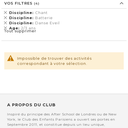
VOS FILTRES
Supprimer
Discipline
Chant
cet
Supprimer
Discipline
Batterie
Élément
cet
Supprimer
Discipline
Danse Eveil
Élément
cet
Supprimer
Age
2/3 ans
Tout supprimer
Élément
cet
Élément
Impossible de trouver des activités
correspondant à votre sélection.
A PROPOS DU CLUB
Inspiré du principe des After School de Londres ou de New
York, le Club des Enfants Parisiens a ouvert ses portes en
Septembre 2011, et constitue depuis un lieu unique,