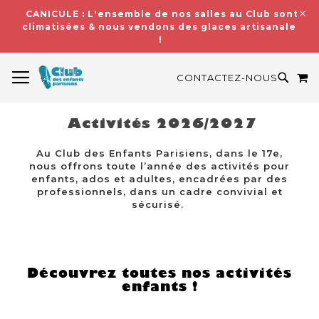
CANICULE : L'ensemble de nos salles au Club sont
climatisées & nous vendons des glaces artisanales
!
BASCULER LA NAVIGATION
M
RECH
CONTACTEZ-NOUS
Activités 2026/2027
Au Club des Enfants Parisiens, dans le 17e,
nous offrons toute l’année des activités pour
enfants, ados et adultes, encadrées par des
professionnels, dans un cadre convivial et
sécurisé.
Découvrez toutes nos activités
enfants !