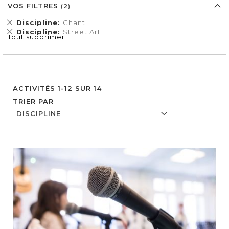
VOS FILTRES
Supprimer
Discipline
Chant
cet
Supprimer
Discipline
Street Art
Tout supprimer
Élément
cet
Élément
ACTIVITÉS
1
-
12
SUR
14
TRIER PAR