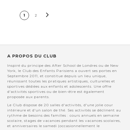
PAGE
Page
Suivant
Vous lisez
Page
1
2
actuellement la page
A PROPOS DU CLUB
Inspiré du principe des After School de Londres ou de New
York, le Club des Enfants Parisiens a ouvert ses portes en
Septembre 2011, et constitue depuis un lieu unique,
réunissant toutes les pratiques artistiques, culturelles et
sportives dédiées aux enfants et adolescents. Une offre
d'activités sportives ou de bien-être est également
proposée aux parents.
Le Club dispose de 20 salles d'activités, d'une jolie cour
intérieure et d'un salon de thé. Ses activités se déclinent au
rythme de besoins des familles : cours annuels en semaine
scolaire, stages de vacances pendant les vacances scolaires,
et anniversaires le samedi (occasionnellement le