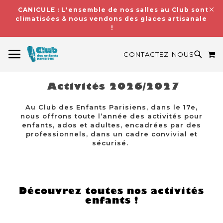
CANICULE : L'ensemble de nos salles au Club sont
climatisées & nous vendons des glaces artisanales
!
BASCULER LA NAVIGATION
M
RECH
CONTACTEZ-NOUS
Activités 2026/2027
Au Club des Enfants Parisiens, dans le 17e,
nous offrons toute l’année des activités pour
enfants, ados et adultes, encadrées par des
professionnels, dans un cadre convivial et
sécurisé.
Découvrez toutes nos activités
enfants !