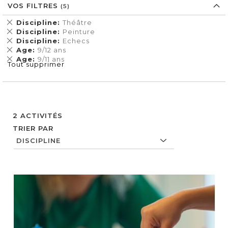
VOS FILTRES
Supprimer
Discipline
Théâtre
cet
Supprimer
Discipline
Peinture
Élément
cet
Supprimer
Discipline
Echecs
Élément
cet
Supprimer
Age
9/12 ans
Élément
cet
Supprimer
Age
9/11 ans
Tout supprimer
Élément
cet
Élément
2
ACTIVITÉS
TRIER PAR