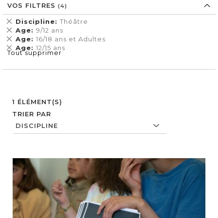
VOS FILTRES
Supprimer
Discipline
Théâtre
cet
Supprimer
Age
9/12 ans
Élément
cet
Supprimer
Age
16/18 ans et Adultes
Élément
cet
Supprimer
Age
12/15 ans
Tout supprimer
Élément
cet
Élément
1
ÉLÉMENT(S)
TRIER PAR