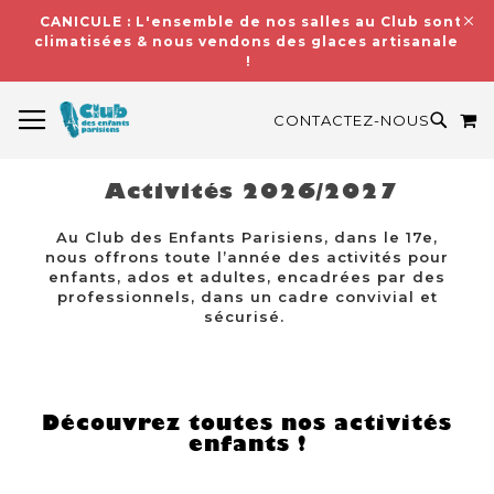
CANICULE : L'ensemble de nos salles au Club sont
climatisées & nous vendons des glaces artisanales
!
BASCULER LA NAVIGATION
M
RECH
CONTACTEZ-NOUS
Activités 2026/2027
Au Club des Enfants Parisiens, dans le 17e,
nous offrons toute l’année des activités pour
enfants, ados et adultes, encadrées par des
professionnels, dans un cadre convivial et
sécurisé.
Découvrez toutes nos activités
enfants !