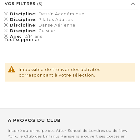
VOS FILTRES
Supprimer
Discipline
Dessin Académique
cet
Supprimer
Discipline
Pilates Adultes
Élément
cet
Supprimer
Discipline
Danse Aérienne
Élément
cet
Supprimer
Discipline
Cuisine
Élément
cet
Supprimer
Age
12/14 ans
Tout supprimer
Élément
cet
Élément
Impossible de trouver des activités
correspondant à votre sélection.
A PROPOS DU CLUB
Inspiré du principe des After School de Londres ou de New
York, le Club des Enfants Parisiens a ouvert ses portes en