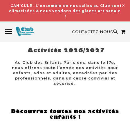
CANICULE : L'ensemble de nos salles au Club sont
climatisées & nous vendons des glaces artisanales
!
BASCULER LA NAVIGATION
M
RECH
CONTACTEZ-NOUS
Activités 2026/2027
Au Club des Enfants Parisiens, dans le 17e,
nous offrons toute l’année des activités pour
enfants, ados et adultes, encadrées par des
professionnels, dans un cadre convivial et
sécurisé.
Découvrez toutes nos activités
enfants !