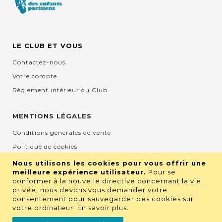
LE CLUB ET VOUS
Contactez-nous
Votre compte
Règlement intérieur du Club
MENTIONS LÉGALES
Conditions générales de vente
Politique de cookies
Mentions légales et CGU
Nous utilisons les cookies pour vous offrir une
meilleure expérience utilisateur.
Pour se
Protection de la vie privée
conformer à la nouvelle directive concernant la vie
privée, nous devons vous demander votre
consentement pour sauvegarder des cookies sur
RETROUVEZ NOUS SUR LES RÉSEAUX
votre ordinateur.
En savoir plus
.