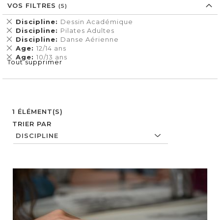
VOS FILTRES
Supprimer
Discipline
Dessin Académique
cet
Supprimer
Discipline
Pilates Adultes
Élément
cet
Supprimer
Discipline
Danse Aérienne
Élément
cet
Supprimer
Age
12/14 ans
Élément
cet
Supprimer
Age
10/13 ans
Tout supprimer
Élément
cet
Élément
1
ÉLÉMENT(S)
TRIER PAR