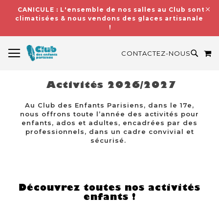
CANICULE : L'ensemble de nos salles au Club sont
climatisées & nous vendons des glaces artisanales
!
BASCULER LA NAVIGATION
M
RECH
CONTACTEZ-NOUS
Activités 2026/2027
Au Club des Enfants Parisiens, dans le 17e,
nous offrons toute l’année des activités pour
enfants, ados et adultes, encadrées par des
professionnels, dans un cadre convivial et
sécurisé.
Découvrez toutes nos activités
enfants !