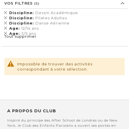
VOS FILTRES
Supprimer
Discipline
Dessin Académique
cet
Supprimer
Discipline
Pilates Adultes
Élément
cet
Supprimer
Discipline
Danse Aérienne
Élément
cet
Supprimer
Age
12/14 ans
Élément
cet
Supprimer
Age
3/5 ans
Tout supprimer
Élément
cet
Élément
Impossible de trouver des activités
correspondant à votre sélection.
A PROPOS DU CLUB
Inspiré du principe des After School de Londres ou de New
York, le Club des Enfants Parisiens a ouvert ses portes en