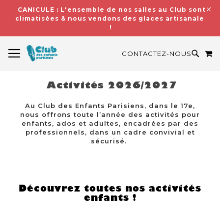
CANICULE : L'ensemble de nos salles au Club sont
climatisées & nous vendons des glaces artisanales
!
BASCULER LA NAVIGATION
M
RECH
CONTACTEZ-NOUS
Activités 2026/2027
Au Club des Enfants Parisiens, dans le 17e,
nous offrons toute l’année des activités pour
enfants, ados et adultes, encadrées par des
professionnels, dans un cadre convivial et
sécurisé.
Découvrez toutes nos activités
enfants !