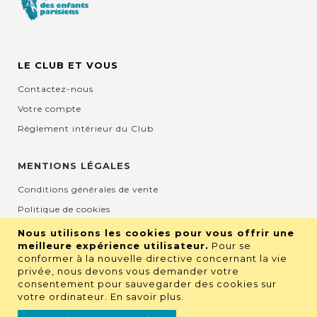
LE CLUB ET VOUS
Contactez-nous
Votre compte
Règlement intérieur du Club
MENTIONS LÉGALES
Conditions générales de vente
Politique de cookies
Mentions légales et CGU
Nous utilisons les cookies pour vous offrir une
meilleure expérience utilisateur.
Pour se
Protection de la vie privée
conformer à la nouvelle directive concernant la vie
privée, nous devons vous demander votre
consentement pour sauvegarder des cookies sur
RETROUVEZ NOUS SUR LES RÉSEAUX
votre ordinateur.
En savoir plus
.