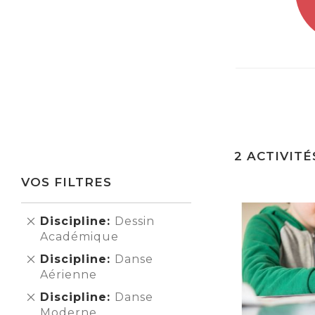
2
ACTIVITÉ
VOS FILTRES
Supprimer
Discipline
Dessin
cet
Académique
Élément
Supprimer
Discipline
Danse
cet
Aérienne
Élément
Supprimer
Discipline
Danse
cet
Moderne