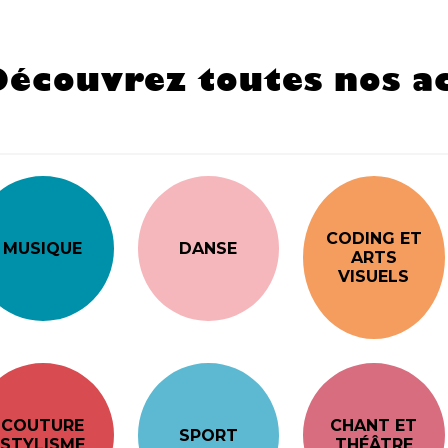
Découvrez toutes nos ac
CODING ET
MUSIQUE
DANSE
ARTS
VISUELS
COUTURE
CHANT ET
SPORT
STYLISME
THÉÂTRE