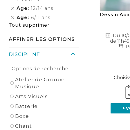
Élément
Supprimer
Age
12/14 ans
cet
Dessin Aca
Supprimer
Age
8/11 ans
Élément
cet
Tout supprimer
Élément
Du 10/0
AFFINER LES OPTIONS
de 11h45
Pr
DISCIPLINE
Choisis
Atelier de Groupe
Musique
Arts Visuels
Batterie
+ V
Boxe
Chant