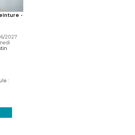
inture -
06/2027
medi
tin
le :