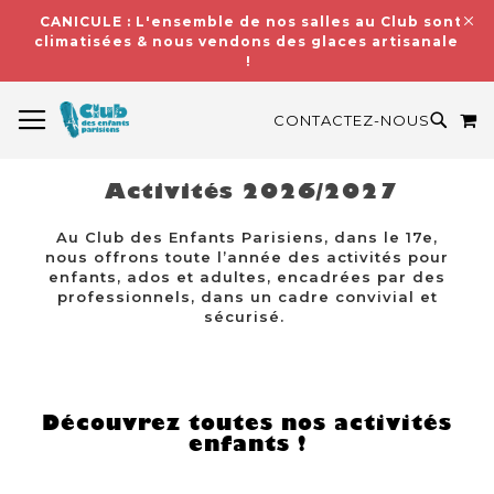
CANICULE : L'ensemble de nos salles au Club sont
climatisées & nous vendons des glaces artisanales
!
BASCULER LA NAVIGATION
M
RECH
CONTACTEZ-NOUS
Activités 2026/2027
Au Club des Enfants Parisiens, dans le 17e,
nous offrons toute l’année des activités pour
enfants, ados et adultes, encadrées par des
professionnels, dans un cadre convivial et
sécurisé.
Découvrez toutes nos activités
enfants !