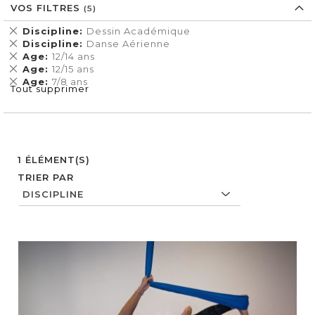
VOS FILTRES
Supprimer
Discipline
Dessin Académique
cet
Supprimer
Discipline
Danse Aérienne
Élément
cet
Supprimer
Age
12/14 ans
Élément
cet
Supprimer
Age
12/15 ans
Élément
cet
Supprimer
Age
7/8 ans
Tout supprimer
Élément
cet
Élément
1
ÉLÉMENT(S)
TRIER PAR