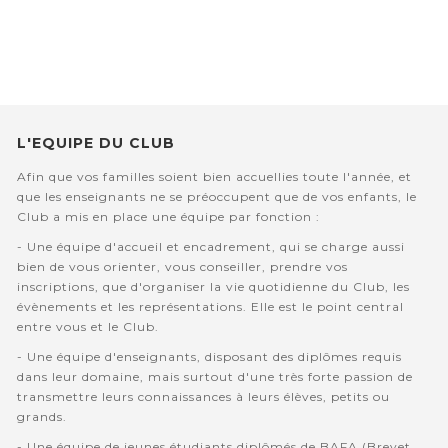
L'EQUIPE DU CLUB
Afin que vos familles soient bien accuellies toute l'année, et
que les enseignants ne se préoccupent que de vos enfants, le
Club a mis en place une équipe par fonction :
- Une équipe d'accueil et encadrement, qui se charge aussi
bien de vous orienter, vous conseiller, prendre vos
inscriptions, que d'organiser la vie quotidienne du Club, les
évènements et les représentations. Elle est le point central
entre vous et le Club.
- Une équipe d'enseignants, disposant des diplômes requis
dans leur domaine, mais surtout d'une très forte passion de
transmettre leurs connaissances à leurs élèves, petits ou
grands.
- Une équipe de jeunes étudiants diplômés de BAFA (Brevet