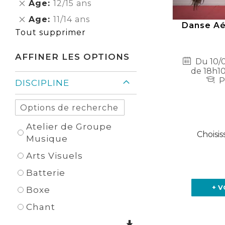
Supprimer
Age
12/15 ans
Élément
cet
Supprimer
Age
11/14 ans
Élément
Danse Aé
cet
Tout supprimer
Élément
AFFINER LES OPTIONS
Du 10/0
de 18h10
P
DISCIPLINE
Atelier de Groupe
Choisis
Musique
Arts Visuels
Batterie
+ V
Boxe
Chant