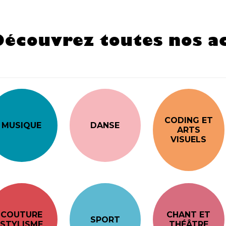
Découvrez toutes nos ac
CODING ET
MUSIQUE
DANSE
ARTS
VISUELS
COUTURE
CHANT ET
SPORT
STYLISME
THÉÂTRE