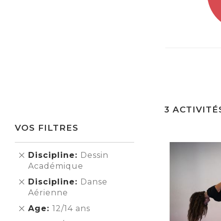
3
ACTIVITÉ
VOS FILTRES
Supprimer
Discipline
Dessin
cet
Académique
Élément
Supprimer
Discipline
Danse
cet
Aérienne
Élément
Supprimer
Age
12/14 ans
cet