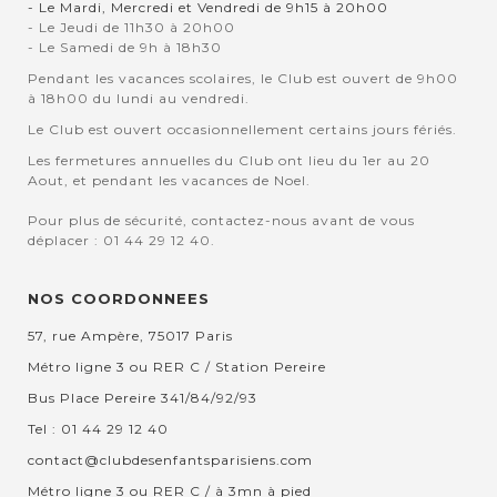
- Le Mardi, Mercredi et Vendredi de 9h15 à 20h00
- Le Jeudi de 11h30 à 20h00
- Le Samedi de 9h à 18h30
Pendant les vacances scolaires, le Club est ouvert de 9h00
à 18h00 du lundi au vendredi.
Le Club est ouvert occasionnellement certains jours fériés.
Les fermetures annuelles du Club ont lieu du 1er au 20
Aout, et pendant les vacances de Noel.
Pour plus de sécurité, contactez-nous avant de vous
déplacer : 01 44 29 12 40.
NOS COORDONNEES
57, rue Ampère, 75017 Paris
Métro ligne 3 ou RER C / Station Pereire
Bus Place Pereire 341/84/92/93
Tel : 01 44 29 12 40
contact@clubdesenfantsparisiens.com
Métro ligne 3 ou RER C / à 3mn à pied