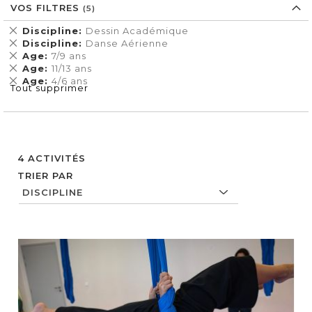
VOS FILTRES
Supprimer
Discipline
Dessin Académique
cet
Supprimer
Discipline
Danse Aérienne
Élément
cet
Supprimer
Age
7/9 ans
Élément
cet
Supprimer
Age
11/13 ans
Élément
cet
Supprimer
Age
4/6 ans
Tout supprimer
Élément
cet
Élément
4
ACTIVITÉS
TRIER PAR