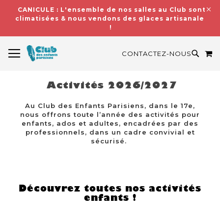
CANICULE : L'ensemble de nos salles au Club sont
climatisées & nous vendons des glaces artisanales
!
BASCULER LA NAVIGATION
M
RECH
CONTACTEZ-NOUS
Activités 2026/2027
Au Club des Enfants Parisiens, dans le 17e,
nous offrons toute l’année des activités pour
enfants, ados et adultes, encadrées par des
professionnels, dans un cadre convivial et
sécurisé.
Découvrez toutes nos activités
enfants !