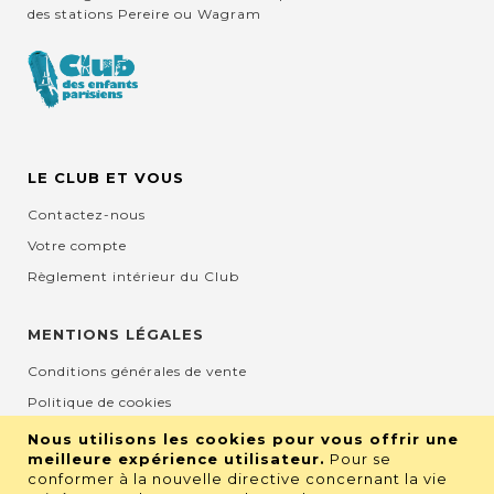
des stations Pereire ou Wagram
LE CLUB ET VOUS
Contactez-nous
Votre compte
Règlement intérieur du Club
MENTIONS LÉGALES
Conditions générales de vente
Politique de cookies
Mentions légales et CGU
Nous utilisons les cookies pour vous offrir une
meilleure expérience utilisateur.
Pour se
Protection de la vie privée
conformer à la nouvelle directive concernant la vie