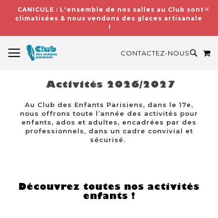
CANICULE : L'ensemble de nos salles au Club sont
climatisées & nous vendons des glaces artisanales
!
BASCULER LA NAVIGATION
M
RECH
CONTACTEZ-NOUS
Activités 2026/2027
Au Club des Enfants Parisiens, dans le 17e,
nous offrons toute l’année des activités pour
enfants, ados et adultes, encadrées par des
professionnels, dans un cadre convivial et
sécurisé.
Découvrez toutes nos activités
enfants !