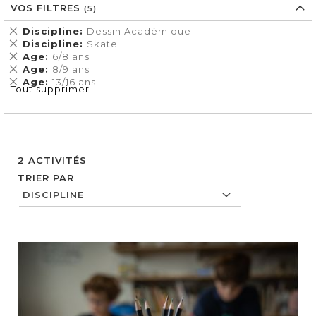
VOS FILTRES
Supprimer
Discipline
Dessin Académique
cet
Supprimer
Discipline
Skate
Élément
cet
Supprimer
Age
6/8 ans
Élément
cet
Supprimer
Age
8/9 ans
Élément
cet
Supprimer
Age
13/16 ans
Tout supprimer
Élément
cet
Élément
2
ACTIVITÉS
TRIER PAR