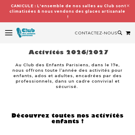
CANICULE : L'ensemble de nos salles au Club sont
climatisées & nous vendons des glaces artisanales
!
BASCULER LA NAVIGATION
M
RECH
CONTACTEZ-NOUS
Activités 2026/2027
Au Club des Enfants Parisiens, dans le 17e,
nous offrons toute l’année des activités pour
enfants, ados et adultes, encadrées par des
professionnels, dans un cadre convivial et
sécurisé.
Découvrez toutes nos activités
enfants !