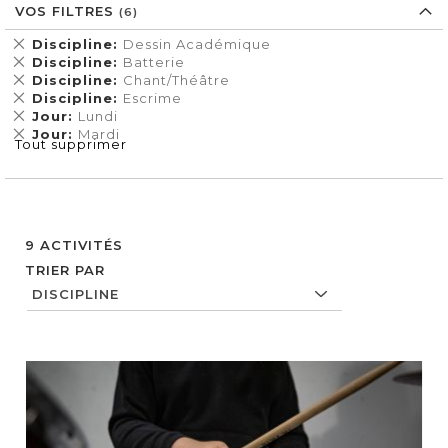
VOS FILTRES
Supprimer
Discipline
Dessin Académique
cet
Supprimer
Discipline
Batterie
Élément
cet
Supprimer
Discipline
Chant/Théâtre
Élément
cet
Supprimer
Discipline
Escrime
Élément
cet
Supprimer
Jour
Lundi
Élément
cet
Supprimer
Jour
Mardi
Tout supprimer
Élément
cet
Élément
9
ACTIVITÉS
TRIER PAR