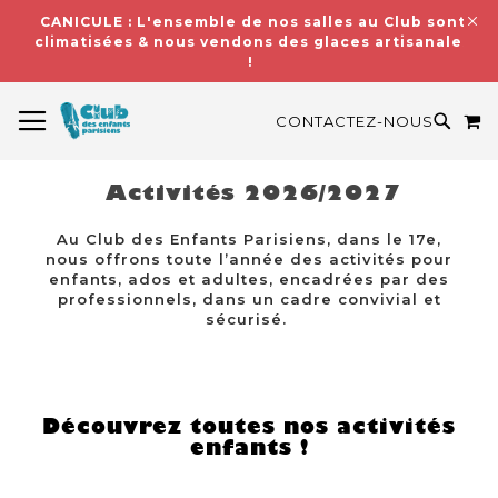
CANICULE : L'ensemble de nos salles au Club sont
climatisées & nous vendons des glaces artisanales
!
BASCULER LA NAVIGATION
M
RECH
CONTACTEZ-NOUS
Activités 2026/2027
Au Club des Enfants Parisiens, dans le 17e,
nous offrons toute l’année des activités pour
enfants, ados et adultes, encadrées par des
professionnels, dans un cadre convivial et
sécurisé.
Découvrez toutes nos activités
enfants !