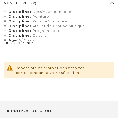
VOS FILTRES
Supprimer
Discipline
Dessin Académique
cet
Supprimer
Discipline
Peinture
Élément
cet
Supprimer
Discipline
Poterie Sculpture
Élément
cet
Supprimer
Discipline
Atelier de Groupe Musique
Élément
cet
Supprimer
Discipline
Programmation
Élément
cet
Supprimer
Discipline
Guitare
Élément
cet
Supprimer
Age
7/10 ans
Tout supprimer
Élément
cet
Élément
Impossible de trouver des activités
correspondant à votre sélection.
A PROPOS DU CLUB