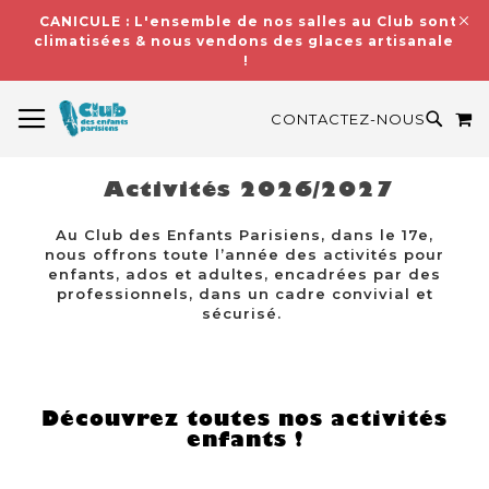
CANICULE : L'ensemble de nos salles au Club sont
climatisées & nous vendons des glaces artisanales
!
BASCULER LA NAVIGATION
M
RECH
CONTACTEZ-NOUS
Activités 2026/2027
Au Club des Enfants Parisiens, dans le 17e,
nous offrons toute l’année des activités pour
enfants, ados et adultes, encadrées par des
professionnels, dans un cadre convivial et
sécurisé.
Découvrez toutes nos activités
enfants !