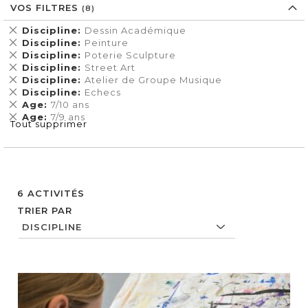
VOS FILTRES
Supprimer
Discipline
Dessin Académique
cet
Supprimer
Discipline
Peinture
Élément
cet
Supprimer
Discipline
Poterie Sculpture
Élément
cet
Supprimer
Discipline
Street Art
Élément
cet
Supprimer
Discipline
Atelier de Groupe Musique
Élément
cet
Supprimer
Discipline
Echecs
Élément
cet
Supprimer
Age
7/10 ans
Élément
cet
Supprimer
Age
7/9 ans
Tout supprimer
Élément
cet
Élément
6
ACTIVITÉS
TRIER PAR