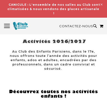
CANICULE : L'ensemble de nos salles au Club sont
climatisées & nous vendons des glaces artisanales
!
BASCULER LA NAVIGATION
M
RECH
CONTACTEZ-NOUS
Activités 2026/2027
Au Club des Enfants Parisiens, dans le 17e,
nous offrons toute l’année des activités pour
enfants, ados et adultes, encadrées par des
professionnels, dans un cadre convivial et
sécurisé.
Découvrez toutes nos activités
enfants !