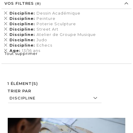
VOS FILTRES
Supprimer
Discipline
Dessin Académique
cet
Supprimer
Discipline
Peinture
Élément
cet
Supprimer
Discipline
Poterie Sculpture
Élément
cet
Supprimer
Discipline
Street Art
Élément
cet
Supprimer
Discipline
Atelier de Groupe Musique
Élément
cet
Supprimer
Discipline
Judo
Élément
cet
Supprimer
Discipline
Echecs
Élément
cet
Supprimer
Age
13/16 ans
Tout supprimer
Élément
cet
Élément
1
ÉLÉMENT(S)
TRIER PAR