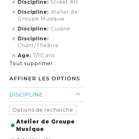
Supprimer
Discipline
Street Art
cet
Supprimer
Discipline
Atelier de
Élément
cet
Groupe Musique
Élément
Supprimer
Discipline
Cuisine
cet
Supprimer
Discipline
Élément
cet
Chant/Théâtre
Élément
Supprimer
Age
7/10 ans
cet
Tout supprimer
Élément
AFFINER LES OPTIONS
DISCIPLINE
Atelier de Groupe
Musique