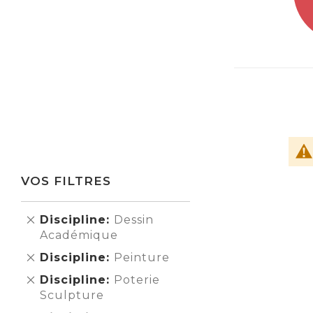
VOS FILTRES
Supprimer
Discipline
Dessin
cet
Académique
Élément
Supprimer
Discipline
Peinture
cet
Supprimer
Discipline
Poterie
Élément
cet
Sculpture
Élément