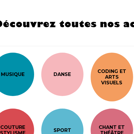
Découvrez toutes nos ac
CODING ET
MUSIQUE
DANSE
ARTS
VISUELS
COUTURE
CHANT ET
SPORT
STYLISME
THÉÂTRE