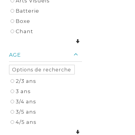
Arts Visuels
Batterie
Boxe
Chant
AGE
2/3 ans
3 ans
3/4 ans
3/5 ans
4/5 ans