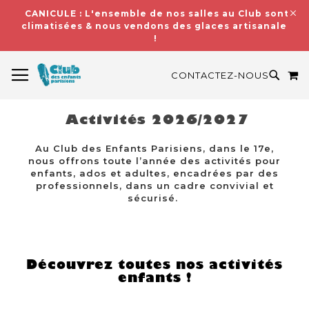
CANICULE : L'ensemble de nos salles au Club sont
climatisées & nous vendons des glaces artisanales
!
BASCULER LA NAVIGATION
M
RECH
CONTACTEZ-NOUS
Activités 2026/2027
Au Club des Enfants Parisiens, dans le 17e,
nous offrons toute l’année des activités pour
enfants, ados et adultes, encadrées par des
professionnels, dans un cadre convivial et
sécurisé.
Découvrez toutes nos activités
enfants !