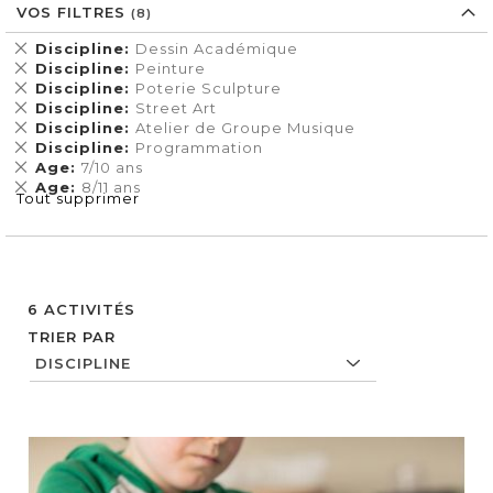
VOS FILTRES
Supprimer
Discipline
Dessin Académique
cet
Supprimer
Discipline
Peinture
Élément
cet
Supprimer
Discipline
Poterie Sculpture
Élément
cet
Supprimer
Discipline
Street Art
Élément
cet
Supprimer
Discipline
Atelier de Groupe Musique
Élément
cet
Supprimer
Discipline
Programmation
Élément
cet
Supprimer
Age
7/10 ans
Élément
cet
Supprimer
Age
8/11 ans
Tout supprimer
Élément
cet
Élément
6
ACTIVITÉS
TRIER PAR