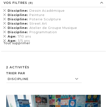
VOS FILTRES
Supprimer
Discipline
Dessin Académique
cet
Supprimer
Discipline
Peinture
Élément
cet
Supprimer
Discipline
Poterie Sculpture
Élément
cet
Supprimer
Discipline
Street Art
Élément
cet
Supprimer
Discipline
Atelier de Groupe Musique
Élément
cet
Supprimer
Discipline
Programmation
Élément
cet
Supprimer
Age
7/10 ans
Élément
cet
Supprimer
Age
3/5 ans
Tout supprimer
Élément
cet
Élément
2
ACTIVITÉS
TRIER PAR