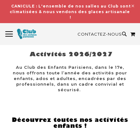
CANICULE : L'ensemble de nos salles au Club sont
climatisées & nous vendons des glaces artisanales
!
BASCULER LA NAVIGATION
M
RECH
CONTACTEZ-NOUS
Activités 2026/2027
Au Club des Enfants Parisiens, dans le 17e,
nous offrons toute l’année des activités pour
enfants, ados et adultes, encadrées par des
professionnels, dans un cadre convivial et
sécurisé.
Découvrez toutes nos activités
enfants !