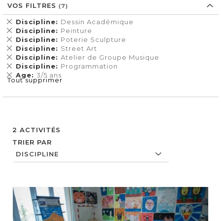
VOS FILTRES
Supprimer
Discipline
Dessin Académique
cet
Supprimer
Discipline
Peinture
Élément
cet
Supprimer
Discipline
Poterie Sculpture
Élément
cet
Supprimer
Discipline
Street Art
Élément
cet
Supprimer
Discipline
Atelier de Groupe Musique
Élément
cet
Supprimer
Discipline
Programmation
Élément
cet
Supprimer
Age
3/5 ans
Tout supprimer
Élément
cet
Élément
2
ACTIVITÉS
TRIER PAR