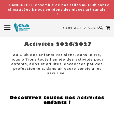
CANICULE : L'ensemble de nos salles au Club sont
climatisées & nous vendons des glaces artisanales
!
BASCULER LA NAVIGATION
M
RECH
CONTACTEZ-NOUS
Activités 2026/2027
Au Club des Enfants Parisiens, dans le 17e,
nous offrons toute l’année des activités pour
enfants, ados et adultes, encadrées par des
professionnels, dans un cadre convivial et
sécurisé.
Découvrez toutes nos activités
enfants !