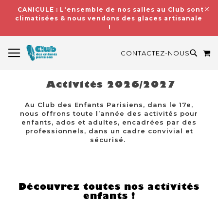
CANICULE : L'ensemble de nos salles au Club sont
climatisées & nous vendons des glaces artisanales
!
BASCULER LA NAVIGATION
M
RECH
CONTACTEZ-NOUS
Activités 2026/2027
Au Club des Enfants Parisiens, dans le 17e,
nous offrons toute l’année des activités pour
enfants, ados et adultes, encadrées par des
professionnels, dans un cadre convivial et
sécurisé.
Découvrez toutes nos activités
enfants !