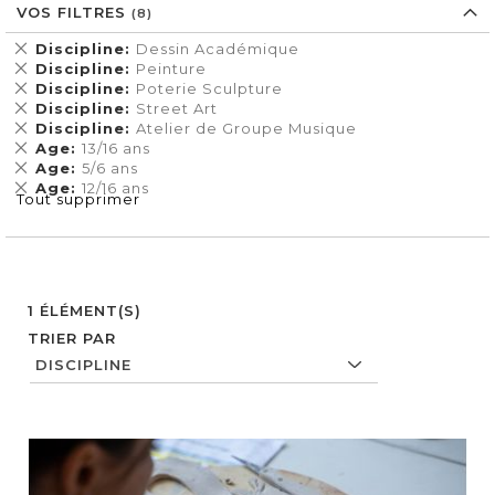
VOS FILTRES
Supprimer
Discipline
Dessin Académique
cet
Supprimer
Discipline
Peinture
Élément
cet
Supprimer
Discipline
Poterie Sculpture
Élément
cet
Supprimer
Discipline
Street Art
Élément
cet
Supprimer
Discipline
Atelier de Groupe Musique
Élément
cet
Supprimer
Age
13/16 ans
Élément
cet
Supprimer
Age
5/6 ans
Élément
cet
Supprimer
Age
12/16 ans
Tout supprimer
Élément
cet
Élément
1
ÉLÉMENT(S)
TRIER PAR