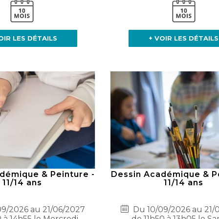
OIR LES DÉTAILS
+ VOIR LES DÉTAILS
démique & Peinture -
Dessin Académique & Pe
11/14 ans
11/14 ans
9/2026 au 21/06/2027
Du 10/09/2026 au 21/
 à 14h55 le Mercredi
de 11h50 à 13h05 le S