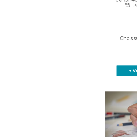
Pr
Choisis
+ V