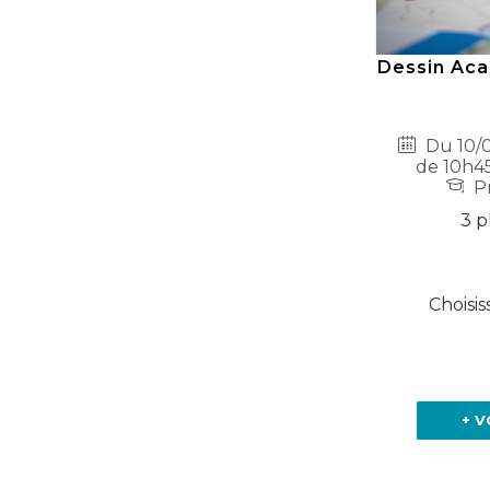
Dessin Aca
Du 10/0
de 10h45
Pr
3 p
Choisis
+ V