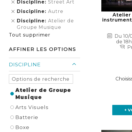
Supprimer
Discipline
Street Art
cet
Supprimer
Discipline
Autre
Élément
Atelier
cet
instrument
Supprimer
Discipline
Atelier de
Élément
cet
Groupe Musique
Élément
Tout supprimer
Du 10/0
de 18h
Pr
AFFINER LES OPTIONS
DISCIPLINE
Choisis
Atelier de Groupe
Musique
Arts Visuels
+ V
Batterie
Boxe