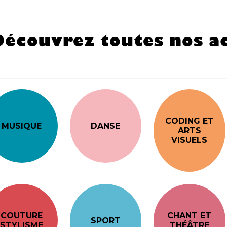
Découvrez toutes nos ac
CODING ET
MUSIQUE
DANSE
ARTS
VISUELS
COUTURE
CHANT ET
SPORT
STYLISME
THÉÂTRE