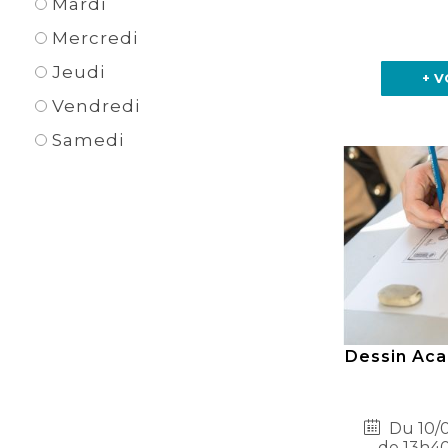
Mardi
Mercredi
Jeudi
+ V
Vendredi
Samedi
Dessin Aca
Du 10/0
de 13h40