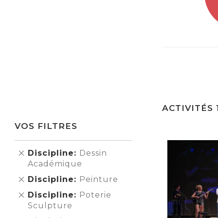
ACTIVITÉS
VOS FILTRES
Supprimer
Discipline
Dessin
cet
Académique
Élément
Supprimer
Discipline
Peinture
cet
Supprimer
Discipline
Poterie
Élément
cet
Sculpture
Élément