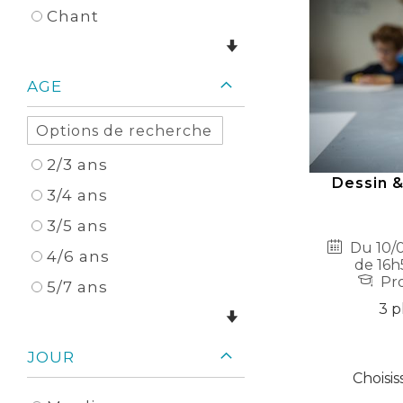
Chant
AGE
2/3 ans
Dessin &
3/4 ans
3/5 ans
Du 10/0
4/6 ans
de 16h
Pro
5/7 ans
3 p
JOUR
Choisis