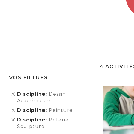
4
ACTIVITÉ
VOS FILTRES
Supprimer
Discipline
Dessin
cet
Académique
Élément
Supprimer
Discipline
Peinture
cet
Supprimer
Discipline
Poterie
Élément
cet
Sculpture
Élément