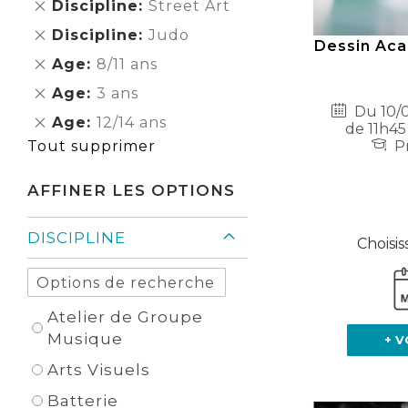
Supprimer
Discipline
Street Art
cet
Supprimer
Discipline
Judo
Élément
Dessin Aca
cet
Supprimer
Age
8/11 ans
Élément
cet
Supprimer
Age
3 ans
Élément
Du 10/0
cet
Supprimer
Age
12/14 ans
de 11h45
Élément
cet
Pr
Tout supprimer
Élément
AFFINER LES OPTIONS
DISCIPLINE
Choisis
Atelier de Groupe
Musique
+ V
Arts Visuels
Batterie