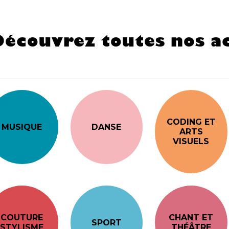
Découvrez toutes nos ac
CODING ET
MUSIQUE
DANSE
ARTS
VISUELS
COUTURE
CHANT ET
SPORT
STYLISME
THÉÂTRE