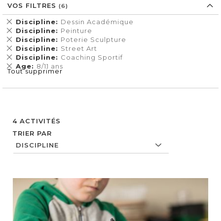
VOS FILTRES
Supprimer
Discipline
Dessin Académique
cet
Supprimer
Discipline
Peinture
Élément
cet
Supprimer
Discipline
Poterie Sculpture
Élément
cet
Supprimer
Discipline
Street Art
Élément
cet
Supprimer
Discipline
Coaching Sportif
Élément
cet
Supprimer
Age
8/11 ans
Tout supprimer
Élément
cet
Élément
4
ACTIVITÉS
TRIER PAR