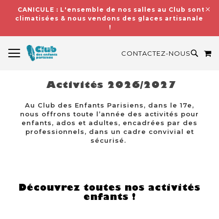
CANICULE : L'ensemble de nos salles au Club sont
climatisées & nous vendons des glaces artisanales
!
BASCULER LA NAVIGATION
M
RECH
CONTACTEZ-NOUS
Activités 2026/2027
Au Club des Enfants Parisiens, dans le 17e,
nous offrons toute l’année des activités pour
enfants, ados et adultes, encadrées par des
professionnels, dans un cadre convivial et
sécurisé.
Découvrez toutes nos activités
enfants !