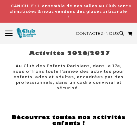
CANICULE : L'ensemble de nos salles au Club sont
climatisées & nous vendons des glaces artisanales
!
BASCULER LA NAVIGATION
M
RECH
CONTACTEZ-NOUS
Activités 2026/2027
Au Club des Enfants Parisiens, dans le 17e,
nous offrons toute l’année des activités pour
enfants, ados et adultes, encadrées par des
professionnels, dans un cadre convivial et
sécurisé.
Découvrez toutes nos activités
enfants !