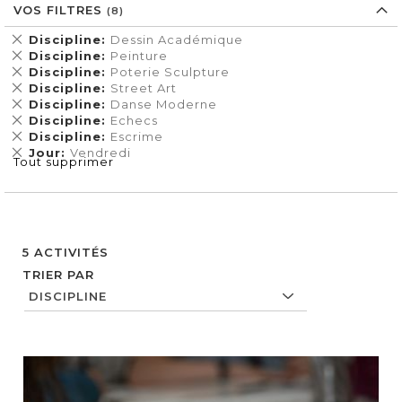
VOS FILTRES
Supprimer
Discipline
Dessin Académique
cet
Supprimer
Discipline
Peinture
Élément
cet
Supprimer
Discipline
Poterie Sculpture
Élément
cet
Supprimer
Discipline
Street Art
Élément
cet
Supprimer
Discipline
Danse Moderne
Élément
cet
Supprimer
Discipline
Echecs
Élément
cet
Supprimer
Discipline
Escrime
Élément
cet
Supprimer
Jour
Vendredi
Tout supprimer
Élément
cet
Élément
5
ACTIVITÉS
TRIER PAR