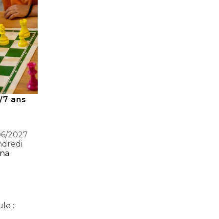
/7 ans
06/2027
ndredi
ana
le :