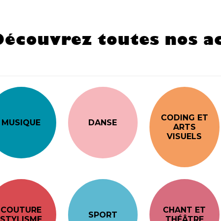
Découvrez toutes nos ac
CODING ET
MUSIQUE
DANSE
ARTS
VISUELS
COUTURE
CHANT ET
SPORT
STYLISME
THÉÂTRE