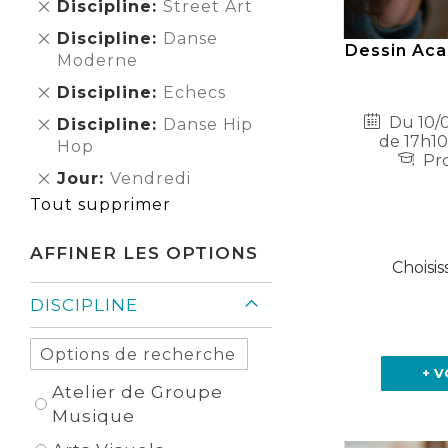
Supprimer
Discipline
Street Art
cet
Supprimer
Discipline
Danse
Élément
Dessin Aca
cet
Moderne
Élément
Supprimer
Discipline
Echecs
cet
Du 10/0
Supprimer
Discipline
Danse Hip
Élément
de 17h10
cet
Hop
Pro
Élément
Supprimer
Jour
Vendredi
cet
Tout supprimer
Élément
AFFINER LES OPTIONS
Choisis
DISCIPLINE
+ V
Atelier de Groupe
Musique