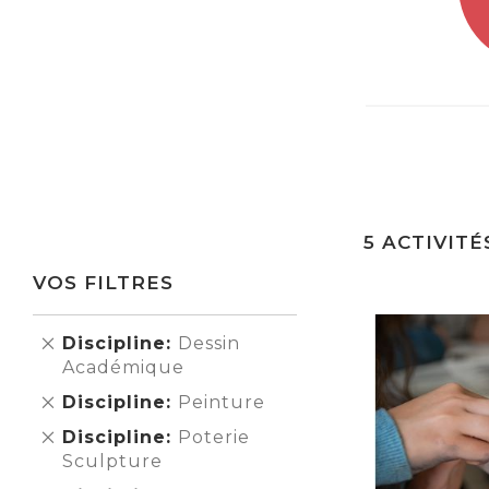
5
ACTIVITÉ
VOS FILTRES
Supprimer
Discipline
Dessin
cet
Académique
Élément
Supprimer
Discipline
Peinture
cet
Supprimer
Discipline
Poterie
Élément
cet
Sculpture
Élément