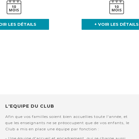
OIR LES DÉTAILS
+ VOIR LES DÉTAILS
L'EQUIPE DU CLUB
Afin que vos familles soient bien accuellies toute l'année, et
que les enseignants ne se préoccupent que de vos enfants, le
Club a mis en place une équipe par fonction :
- Une équipe d'accueil et encadrement, qui se charge aussi