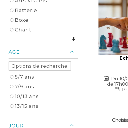
Arts Visuels
Batterie
Boxe
Chant
AGE
Ech
5/7 ans
Du 10/0
de 17h00
7/9 ans
Pr
10/13 ans
13/15 ans
Choisis
JOUR