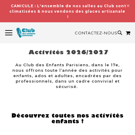
CANICULE : L'ensemble de nos salles au Club sont
climatisées & nous vendons des glaces artisanales
!
BASCULER LA NAVIGATION
M
RECH
CONTACTEZ-NOUS
Activités 2026/2027
Au Club des Enfants Parisiens, dans le 17e,
nous offrons toute l’année des activités pour
enfants, ados et adultes, encadrées par des
professionnels, dans un cadre convivial et
sécurisé.
Découvrez toutes nos activités
enfants !