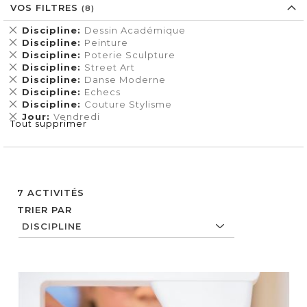
VOS FILTRES
Supprimer
Discipline
Dessin Académique
cet
Supprimer
Discipline
Peinture
Élément
cet
Supprimer
Discipline
Poterie Sculpture
Élément
cet
Supprimer
Discipline
Street Art
Élément
cet
Supprimer
Discipline
Danse Moderne
Élément
cet
Supprimer
Discipline
Echecs
Élément
cet
Supprimer
Discipline
Couture Stylisme
Élément
cet
Supprimer
Jour
Vendredi
Tout supprimer
Élément
cet
Élément
7
ACTIVITÉS
TRIER PAR