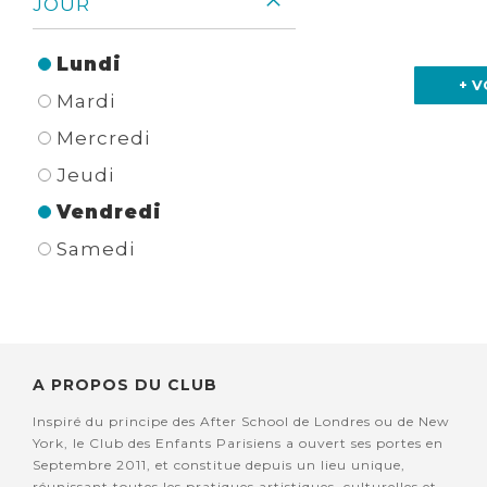
JOUR
Lundi
+ V
Mardi
Mercredi
Jeudi
Vendredi
Samedi
A PROPOS DU CLUB
Inspiré du principe des After School de Londres ou de New
York, le Club des Enfants Parisiens a ouvert ses portes en
Septembre 2011, et constitue depuis un lieu unique,
réunissant toutes les pratiques artistiques, culturelles et