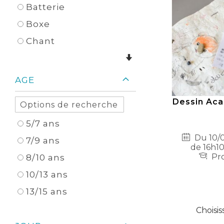
Batterie
Boxe
Chant
AGE
Dessin Aca
5/7 ans
Du 10/0
7/9 ans
de 16h10
Pro
8/10 ans
10/13 ans
13/15 ans
Choisis