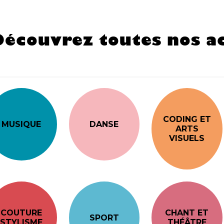
Découvrez toutes nos ac
CODING ET
MUSIQUE
DANSE
ARTS
VISUELS
COUTURE
CHANT ET
SPORT
STYLISME
THÉÂTRE