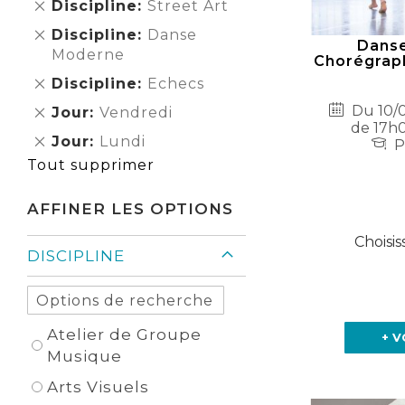
Supprimer
Discipline
Street Art
cet
Supprimer
Discipline
Danse
Élément
Danse
cet
Moderne
Chorégraph
Élément
Supprimer
Discipline
Echecs
cet
Du 10/0
Supprimer
Jour
Vendredi
Élément
de 17h0
cet
Supprimer
Jour
Lundi
P
Élément
cet
Tout supprimer
Élément
AFFINER LES OPTIONS
Choisis
DISCIPLINE
Atelier de Groupe
+ V
Musique
Arts Visuels