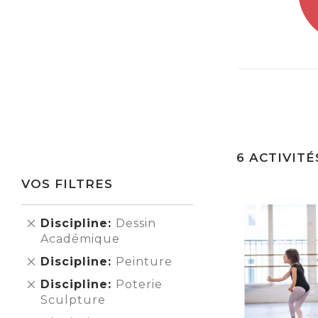
6
ACTIVITÉ
VOS FILTRES
Supprimer
Discipline
Dessin
cet
Académique
Élément
Supprimer
Discipline
Peinture
cet
Supprimer
Discipline
Poterie
Élément
cet
Sculpture
Élément