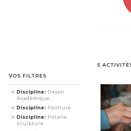
5
ACTIVITÉ
VOS FILTRES
Supprimer
Discipline
Dessin
cet
Académique
Élément
Supprimer
Discipline
Peinture
cet
Supprimer
Discipline
Poterie
Élément
cet
Sculpture
Élément