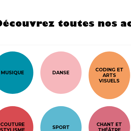
Découvrez toutes nos ac
CODING ET
MUSIQUE
DANSE
ARTS
VISUELS
COUTURE
CHANT ET
SPORT
STYLISME
THÉÂTRE