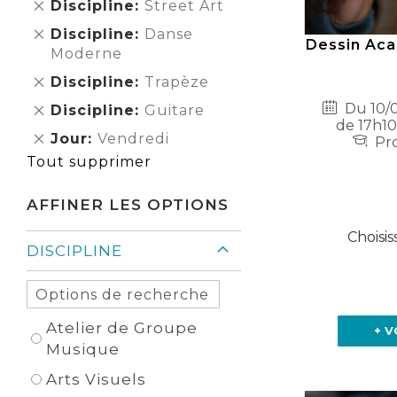
Supprimer
Discipline
Street Art
cet
Supprimer
Discipline
Danse
Élément
Dessin Aca
cet
Moderne
Élément
Supprimer
Discipline
Trapèze
cet
Du 10/0
Supprimer
Discipline
Guitare
Élément
de 17h10
cet
Supprimer
Jour
Vendredi
Pro
Élément
cet
Tout supprimer
Élément
AFFINER LES OPTIONS
Choisis
DISCIPLINE
Atelier de Groupe
+ V
Musique
Arts Visuels