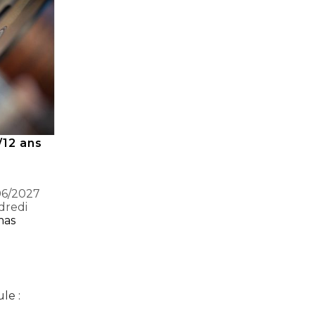
/12 ans
06/2027
dredi
mas
le :