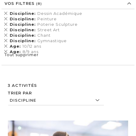
VOS FILTRES
Supprimer
Discipline
Dessin Académique
cet
Supprimer
Discipline
Peinture
Élément
cet
Supprimer
Discipline
Poterie Sculpture
Élément
cet
Supprimer
Discipline
Street Art
Élément
cet
Supprimer
Discipline
Chant
Élément
cet
Supprimer
Discipline
Gymnastique
Élément
cet
Supprimer
Age
10/12 ans
Élément
cet
Supprimer
Age
8/9 ans
Tout supprimer
Élément
cet
Élément
3
ACTIVITÉS
TRIER PAR