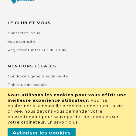
LE CLUB ET VOUS
Contactez-nous
Votre compte
Règlement intérieur du Club
MENTIONS LÉGALES
Conditions générales de vente
Politique de cookies
Mentions légales et CGU
Nous utilisons les cookies pour vous offrir une
meilleure expérience utilisateur.
Pour se
Protection de la vie privée
conformer à la nouvelle directive concernant la vie
privée, nous devons vous demander votre
consentement pour sauvegarder des cookies sur
RETROUVEZ NOUS SUR LES RÉSEAUX
votre ordinateur.
En savoir plus
.
Autoriser les cookies