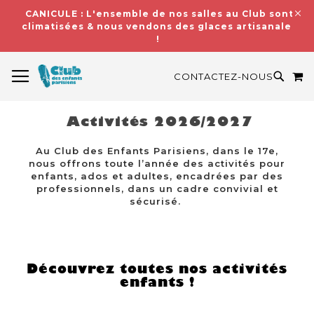
CANICULE : L'ensemble de nos salles au Club sont
climatisées & nous vendons des glaces artisanales
!
BASCULER LA NAVIGATION
M
RECH
CONTACTEZ-NOUS
Activités 2026/2027
Au Club des Enfants Parisiens, dans le 17e,
nous offrons toute l’année des activités pour
enfants, ados et adultes, encadrées par des
professionnels, dans un cadre convivial et
sécurisé.
Découvrez toutes nos activités
enfants !