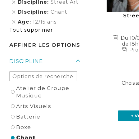
Supprimer
Discipline
Street Art
cet
Supprimer
Discipline
Chant
Élément
Stree
cet
Supprimer
Age
12/15 ans
Élément
cet
Tout supprimer
Élément
Du 10/0
de 18h
AFFINER LES OPTIONS
Prof
DISCIPLINE
Choisis
Atelier de Groupe
Musique
Arts Visuels
+ V
Batterie
Boxe
Chant