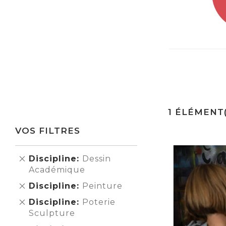
1
ÉLÉMENT(
VOS FILTRES
Supprimer
Discipline
Dessin
cet
Académique
Élément
Supprimer
Discipline
Peinture
cet
Supprimer
Discipline
Poterie
Élément
cet
Sculpture
Élément