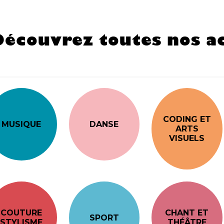
Découvrez toutes nos ac
CODING ET
MUSIQUE
DANSE
ARTS
VISUELS
COUTURE
CHANT ET
SPORT
STYLISME
THÉÂTRE