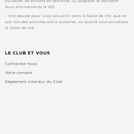
surveiller les enfants en semaine, ou préparer et encadrer
leurs anniversaires le WE.
- Une équipe pour vous accueillir dans le Salon de thé, que ce
soit lors des activités extra-scolaires, ou quand vous privatisez
le Salon de thé.
LE CLUB ET VOUS
Contactez-nous
Votre compte
Règlement intérieur du Club